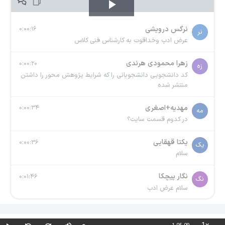
Play
نرگس درویشی
۰:۰۰:۱۶
نر
Video
عرض ادب وخداقوت به کارشناس فنی کلاس
زهرا محمودی هرندی
۰:۰۰:۲۰
زه
کد دانشجویی دانشجویانی را که شرایط پژوهش محور را داشتن 
منتشر شده
مهدیه+اصغری
۰:۰۰:۳۴
مه
در کدوم قسمت سایت؟
یکتا قهقایی
۰:۰۰:۳۶
یک
سلام
نگار پیچکا
۰:۰۱:۴۶
نگ
سلام عرض ادب
مهدیه+اصغری
۰:۰۱:۵۲
مه
من ترم سوم هستم ولی نمیدونم شرایط دریافت دارم یا خیر