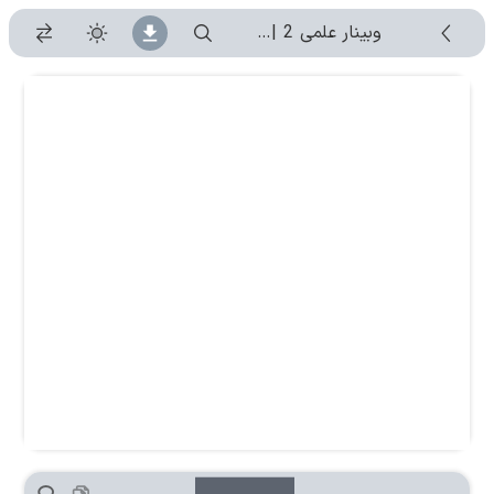
وبینار علمی 2 | جلسه 1404/08/05
-
۱۴۰۴/۸/۵