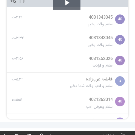
Play
4031343045
۰:۰۲:۲۲
40
Video
سلام وقت بخیر
4031343045
۰:۰۳:۳۲
40
سلام وقت بخیر
4031252026
۰:۰۳:۵۶
40
سلام و ارادت
فاطمه عرب‌زاده
۰:۰۵:۳۲
فا
سلام و ادب وقت شما بخیر
4021363014
۰:۰۵:۵۱
40
سلام وعرض ادب
سیدمحمد امینی
۰:۰۶:۱۷
سی
سلام عصر بخیر