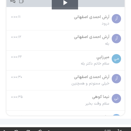
Play
آرش احمدی اصفهانی
۰:۰۰:۱۱
آر
Video
درود
آرش احمدی اصفهانی
۰:۰۰:۱۲
آر
بله
ميرزايي
۰:۰۰:۲۲
مي
سلام خانم دكتر بله
آرش احمدی اصفهانی
۰:۰۰:۳۰
آر
خیلی ممنونم و همچنین
نیما کوهی
۰:۰۰:۳۵
نی
سلام وقت بخیر
حامد نجیب
۰:۰۰:۵۵
حا
سلام استاد وقت بخیر