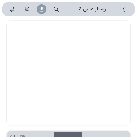
وبینار علمی 2 | جلسه 1404/07/28
-
۱۴۰۴/۷/۲۸