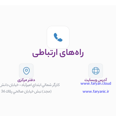
راه‌های ارتباطی
آدرس وبسايت
دفتر مركزی
www.faryan.cloud
كارگر شمالي ابتداي اميرآباد- خيابان دانش
(مجد) نبش خيابان صالحي پلاك 36
www.faryanic.ir