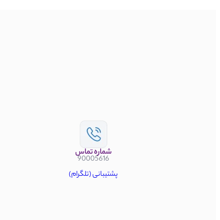
شماره تماس
90005616
پشتیبانی (تلگرام)