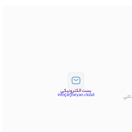
پست الكترونیكی
info[at]faryan.cloud
 ثاني